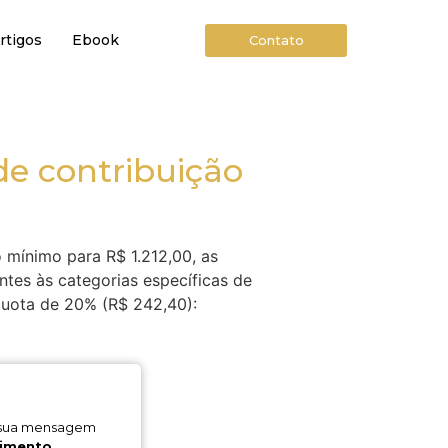
rtigos
Ebook
Contato
de contribuição
 mínimo para R$ 1.212,00, as
tes às categorias específicas de
quota de 20% (R$ 242,40):
á sua mensagem
imento